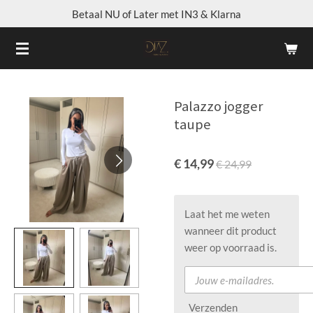
Betaal NU of Later met IN3 & Klarna
Ga
direct
naar
de
hoofdinhoud
Palazzo jogger
taupe
€ 14,99
€ 24,99
Laat het me weten
wanneer dit product
weer op voorraad is.
Verzenden