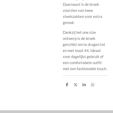
Daarnaast is de broek
voorzien van twee
steekzakken voor extra
gemak.
Dankzij het one size
ontwerp is de broek
geschikt om te dragen tot
en met maat 44. Ideaal
voor dagelijks gebruik of
een comfortabele outfit
met een fashionable touch.
D
D
S
D
e
e
h
e
l
e
a
l
e
l
r
e
n
e
n