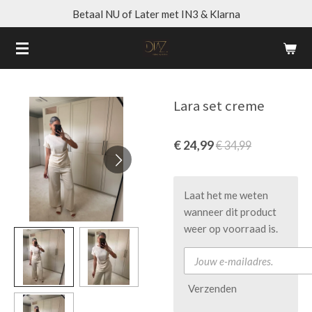
Betaal NU of Later met IN3 & Klarna
Ga
direct
naar
de
hoofdinhoud
Lara set creme
€ 24,99
€ 34,99
Laat het me weten
wanneer dit product
weer op voorraad is.
Verzenden