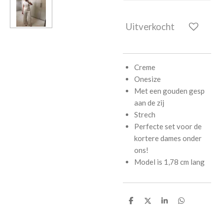
Uitverkocht
Creme
Onesize
Met een gouden gesp
aan de zij
Strech
Perfecte set voor de
kortere dames onder
ons!
Model is 1,78 cm lang
D
D
S
D
e
e
h
e
l
e
a
l