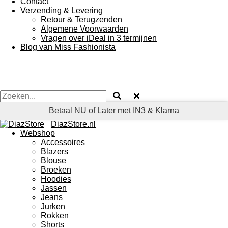
Contact
Verzending & Levering
Retour & Terugzenden
Algemene Voorwaarden
Vragen over iDeal in 3 termijnen
Blog van Miss Fashionista
Betaal NU of Later met IN3 & Klarna
DiazStore.nl
Webshop
Accessoires
Blazers
Blouse
Broeken
Hoodies
Jassen
Jeans
Jurken
Rokken
Shorts