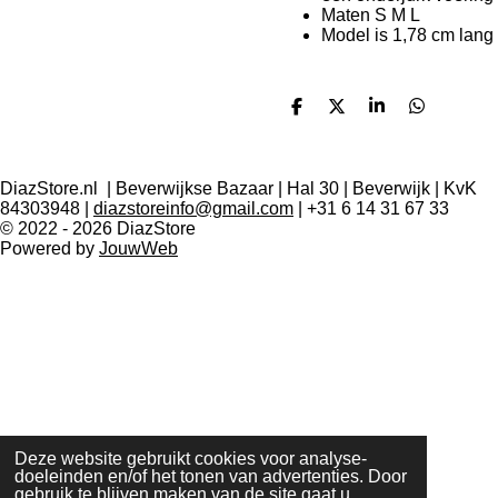
Maten S M L
Model is 1,78 cm lang
D
D
S
D
e
e
h
e
l
e
a
l
e
l
r
e
n
e
n
DiazStore.nl | Beverwijkse Bazaar | Hal 30 | Beverwijk | KvK
84303948 |
diazstoreinfo@gmail.com
| +31 6 14 31 67 33
© 2022 - 2026 DiazStore
Powered by
JouwWeb
Deze website gebruikt cookies voor analyse-
doeleinden en/of het tonen van advertenties. Door
gebruik te blijven maken van de site gaat u