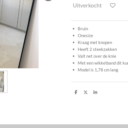
Uitverkocht
Bruin
Onesize
Kraag met knopen
Heeft 2 steekzakken
Valt net over de knie
Met een wikkelband dit kun 
Model is 1,78 cm lang
D
D
S
e
e
h
l
e
a
e
l
r
n
e