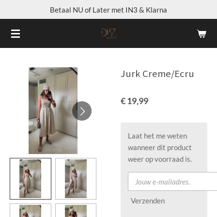
Betaal NU of Later met IN3 & Klarna
Ga
direct
naar
de
hoofdinhoud
Jurk Creme/Ecru
€ 19,99
Laat het me weten
wanneer dit product
weer op voorraad is.
Verzenden