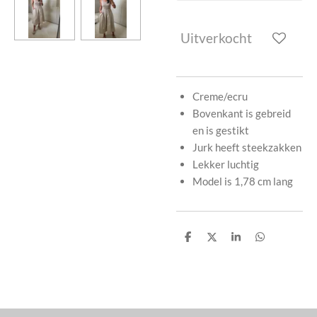
Uitverkocht
Creme/ecru
Bovenkant is gebreid
en is gestikt
Jurk heeft steekzakken
Lekker luchtig
Model is 1,78 cm lang
D
D
S
D
e
e
h
e
l
e
a
l
e
l
r
e
n
e
n