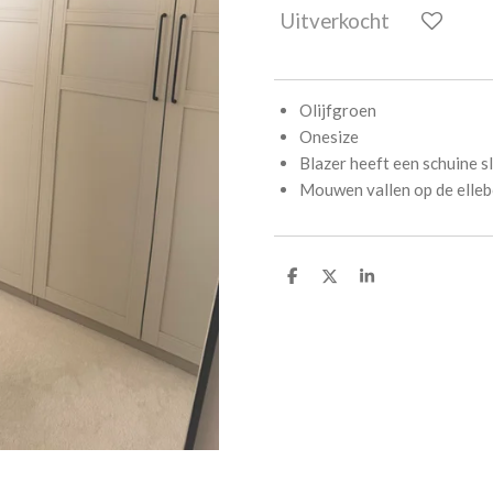
Uitverkocht
Olijfgroen
Onesize
Blazer heeft een schuine s
Mouwen vallen op de elle
D
D
S
e
e
h
l
e
a
e
l
r
n
e