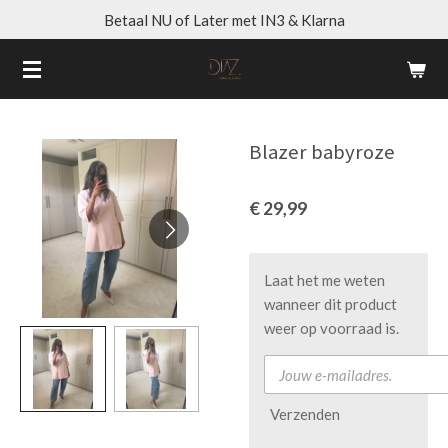
Betaal NU of Later met IN3 & Klarna
Ga
direct
naar
de
hoofdinhoud
Blazer babyroze
€ 29,99
Laat het me weten
wanneer dit product
weer op voorraad is.
Verzenden