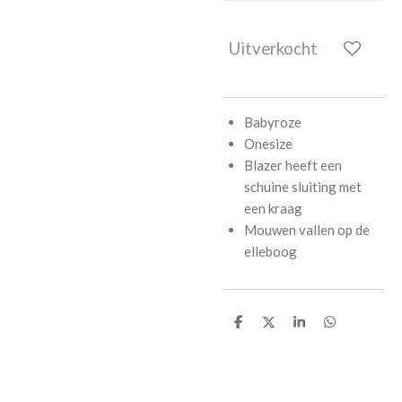
Uitverkocht
Babyroze
Onesize
Blazer heeft een
schuine sluiting met
een kraag
Mouwen vallen op de
elleboog
D
D
S
D
e
e
h
e
l
e
a
l
e
l
r
e
n
e
n